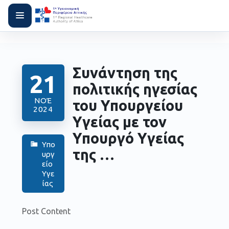
Συνάντηση της
21
πολιτικής ηγεσίας
ΝΟΈ
του Υπουργείου
2024
Υγείας με τον
Υπουργό Υγείας
Υπο
της …
υργ
είο
Υγε
ίας
Post Content