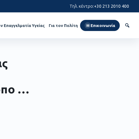
Τηλ. κέντρο
:
+30 213 2010 400
ον Επαγγελματία Υγείας
Για τον Πολίτη
Επικοινωνία
✉
ας
οπο …