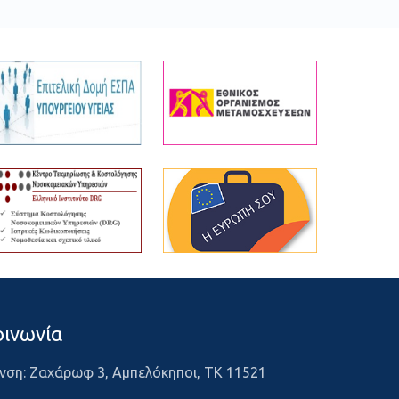
οινωνία
νση: Ζαχάρωφ 3, Αμπελόκηποι, ΤΚ 11521