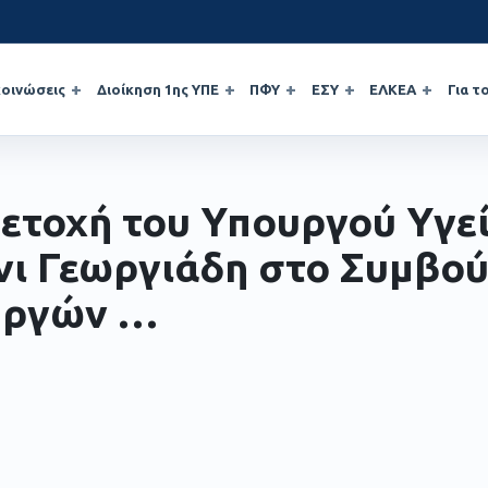
οινώσεις
Διοίκηση 1ης ΥΠΕ
ΠΦΥ
ΕΣΥ
ΕΛΚΕΑ
Για τ
ετοχή του Υπουργού Υγει
νι Γεωργιάδη στο Συμβου
ργών …