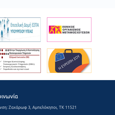
οινωνία
νση: Ζαχάρωφ 3, Αμπελόκηποι, ΤΚ 11521