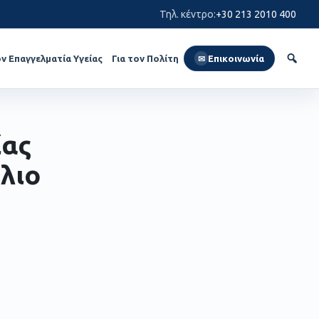
Τηλ. κέντρο
:
+30 213 2010 400
ον Επαγγελματία Υγείας
Για τον Πολίτη
Επικοινωνία
✉
́ας
́λιο