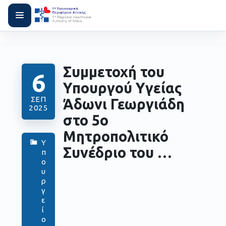
Συμμετοχή του
6
Υπουργού Υγείας
ΣΕΠ
Άδωνι Γεωργιάδη
2025
στο 5o
Μητροπολιτικό
Υ
Συνέδριο του …
π
ο
υ
ρ
γ
ε
ί
ο