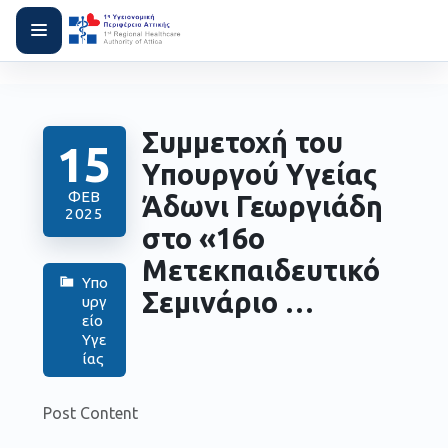
Συμμετοχή του
15
Υπουργού Υγείας
ΦΕΒ
Άδωνι Γεωργιάδη
2025
στο «16ο
Μετεκπαιδευτικό
Υπο
Σεμινάριο …
υργ
είο
Υγε
ίας
Post Content