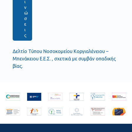
ι
ν
ώ
σ
ε
ι
ς
Δελτίο Τύπου Νοσοκομείου Κοργιαλένειου –
Μπενάκειου Ε.Ε.Σ. , σχετικά με συμβάν οπαδικής
βίας.