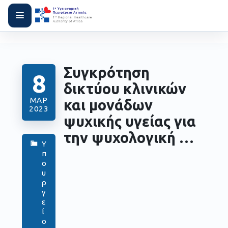
Συγκρότηση
8
δικτύου κλινικών
ΜΑΡ
και μονάδων
2023
ψυχικής υγείας για
την ψυχολογική …
Υ
π
ο
υ
ρ
γ
ε
ί
ο