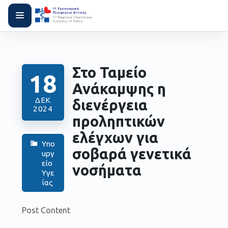
Στο Ταμείο
18
Ανάκαμψης η
ΔΕΚ
διενέργεια
2024
προληπτικών
ελέγχων για
Υπο
σοβαρά γενετικά
υργ
είο
νοσήματα
Υγε
ίας
Post Content