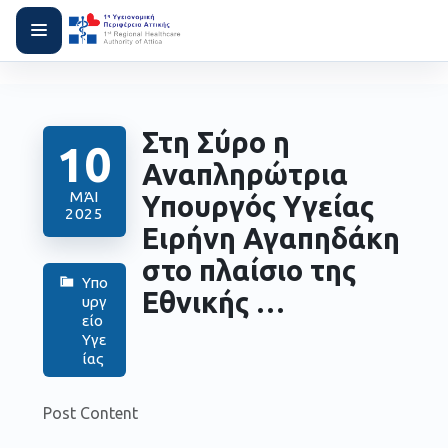
Στη Σύρο η
10
Αναπληρώτρια
ΜΆΙ
Υπουργός Υγείας
2025
Ειρήνη Αγαπηδάκη
στο πλαίσιο της
Υπο
Εθνικής …
υργ
είο
Υγε
ίας
Post Content