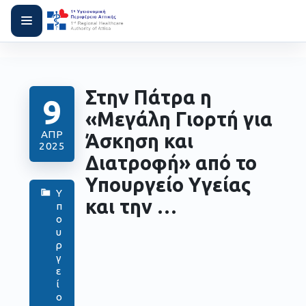
Στην Πάτρα η
9
«Μεγάλη Γιορτή για
ΑΠΡ
Άσκηση και
2025
Διατροφή» από το
Υπουργείο Υγείας
Υ
και την …
π
ο
υ
ρ
γ
ε
ί
ο