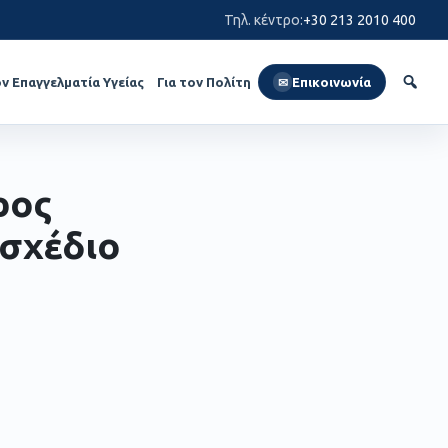
Τηλ. κέντρο
:
+30 213 2010 400
ον Επαγγελματία Υγείας
Για τον Πολίτη
Επικοινωνία
✉
ρος
σχέδιο