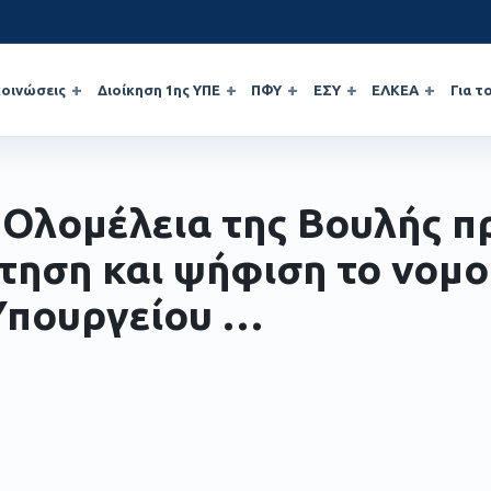
οινώσεις
Διοίκηση 1ης ΥΠΕ
ΠΦΥ
ΕΣΥ
ΕΛΚΕΑ
Για τ
 Ολομέλεια της Βουλής π
τηση και ψήφιση το νομο
Υπουργείου …