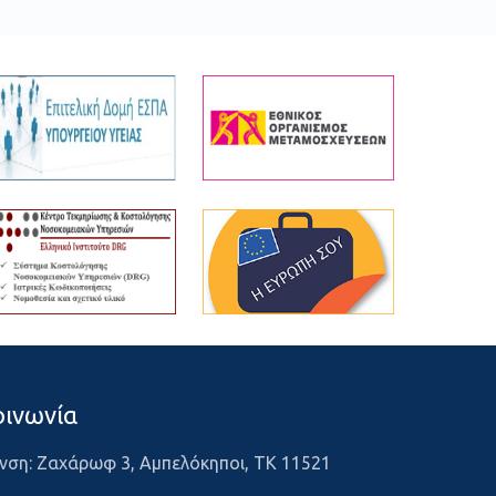
οινωνία
νση: Ζαχάρωφ 3, Αμπελόκηποι, ΤΚ 11521