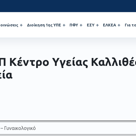
οινώσεις
Διοίκηση 1ης ΥΠΕ
ΠΦΥ
ΕΣΥ
ΕΛΚΕΑ
Για τ
 Κέντρο Υγείας Καλλιθέ
εία
 – Γυναικολογικό