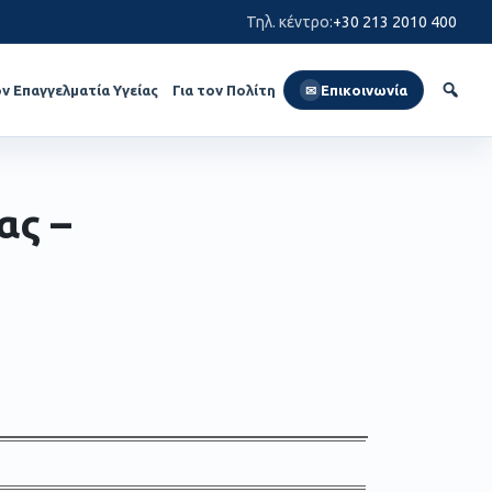
Τηλ. κέντρο
:
+30 213 2010 400
ον Επαγγελματία Υγείας
Για τον Πολίτη
Επικοινωνία
✉
ας –