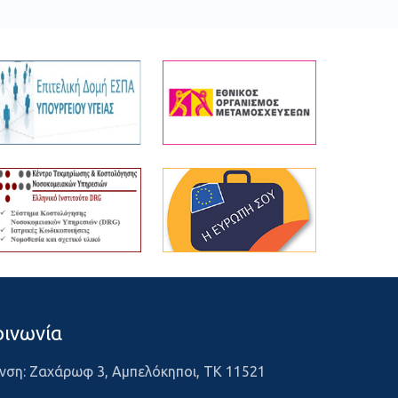
οινωνία
νση: Ζαχάρωφ 3, Αμπελόκηποι, ΤΚ 11521