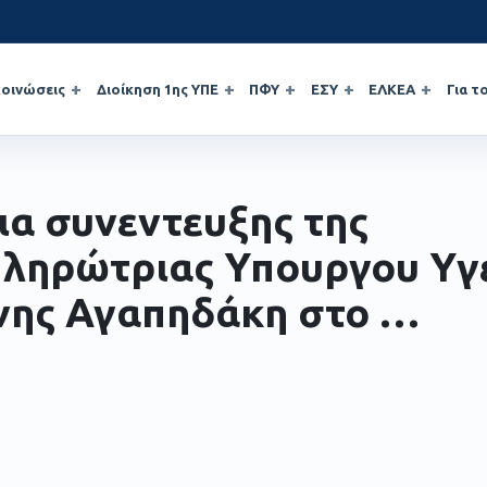
οινώσεις
Διοίκηση 1ης ΥΠΕ
ΠΦΥ
ΕΣΥ
ΕΛΚΕΑ
Για τ
ια συνεντευξης της
ληρώτριας Υπουργου Υγ
νης Αγαπηδάκη στο …