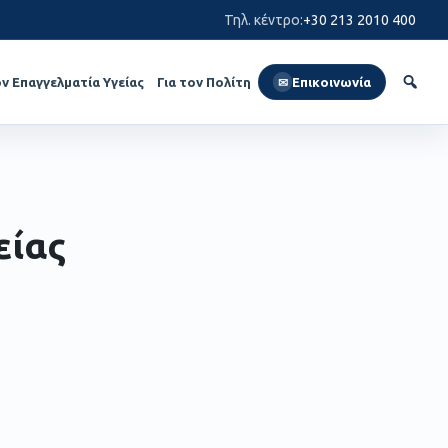
Τηλ. κέντρο
:
+30 213 2010 400
ον Επαγγελματία Υγείας
Για τον Πολίτη
Επικοινωνία
✉
είας