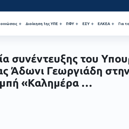
οινώσεις
Διοίκηση 1ης ΥΠΕ
ΠΦΥ
ΕΣΥ
ΕΛΚΕΑ
Για τ
ία συνέντευξης του Υπο
ας Άδωνι Γεωργιάδη στη
μπή «Καλημέρα …