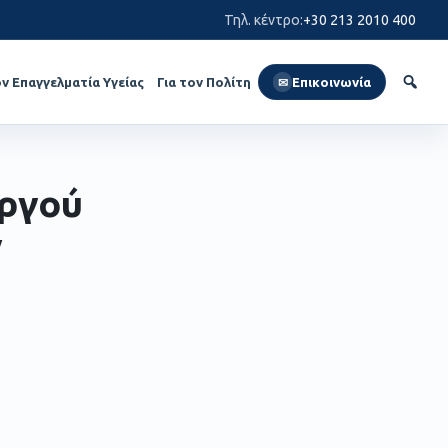
Τηλ. κέντρο
:
+30 213 2010 400
ον Επαγγελματία Υγείας
Για τον Πολίτη
Επικοινωνία
✉
υργού
ν