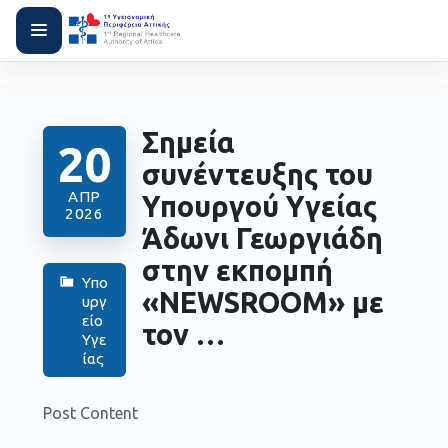
Σημεία
20
συνέντευξης του
ΑΠΡ
Υπουργού Υγείας
2026
Άδωνι Γεωργιάδη
στην εκπομπή
Υπο
«NEWSROOM» με
υργ
είο
τον …
Υγε
ίας
Post Content