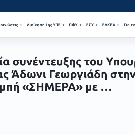
οινώσεις
Διοίκηση 1ης ΥΠΕ
ΠΦΥ
ΕΣΥ
ΕΛΚΕΑ
Για τ
ία συνέντευξης του Υπο
ας Άδωνι Γεωργιάδη στη
μπή «ΣΗΜΕΡΑ» με …