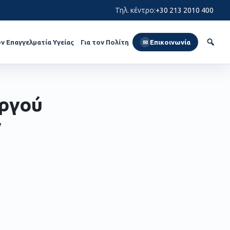
Τηλ. κέντρο
:
+30 213 2010 400
ον Επαγγελματία Υγείας
Για τον Πολίτη
Επικοινωνία
✉
υργού
ν