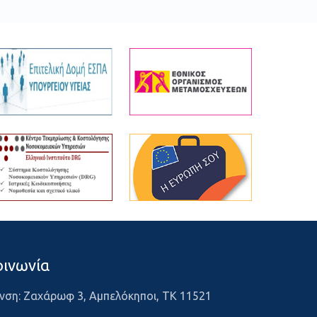
οινωνία
νση: Ζαχάρωφ 3, Αμπελόκηποι, ΤΚ 11521