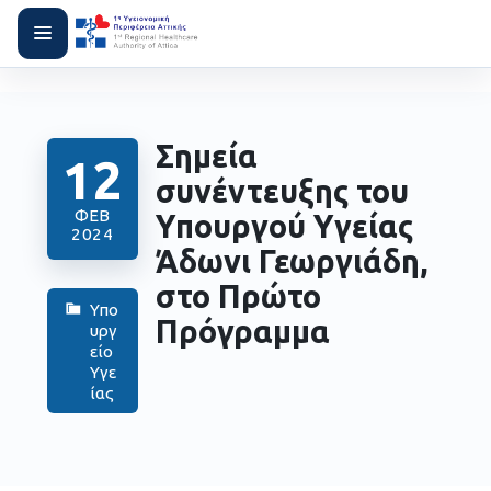
Σημεία
12
συνέντευξης του
ΦΕΒ
Υπουργού Υγείας
2024
Άδωνι Γεωργιάδη,
στο Πρώτο
Υπο
Πρόγραμμα
υργ
είο
Υγε
ίας