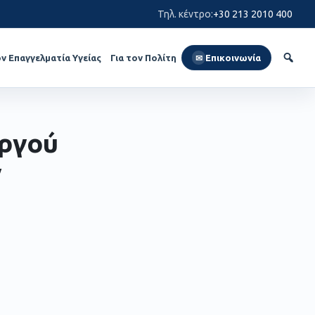
Τηλ. κέντρο
:
+30 213 2010 400
ον Επαγγελματία Υγείας
Για τον Πολίτη
Επικοινωνία
✉
υργού
ν