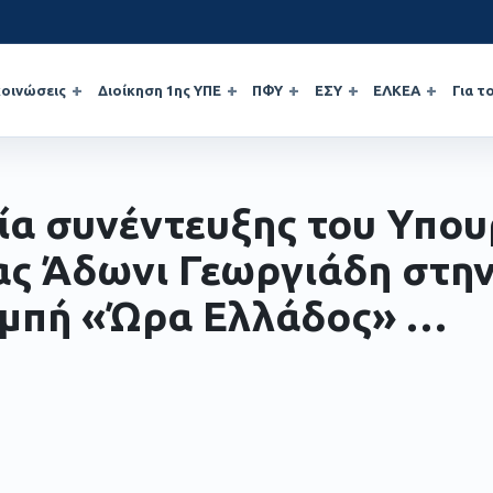
οινώσεις
Διοίκηση 1ης ΥΠΕ
ΠΦΥ
ΕΣΥ
ΕΛΚΕΑ
Για τ
ία συνέντευξης του Υπο
ας Άδωνι Γεωργιάδη στη
μπή «Ώρα Ελλάδος» …