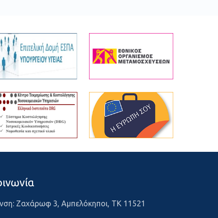
οινωνία
νση: Ζαχάρωφ 3, Αμπελόκηποι, ΤΚ 11521