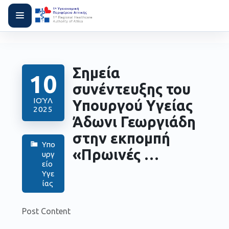
Σημεία
10
συνέντευξης του
ΙΟΎΛ
Υπουργού Υγείας
2025
Άδωνι Γεωργιάδη
στην εκπομπή
Υπο
«Πρωινές …
υργ
είο
Υγε
ίας
Post Content