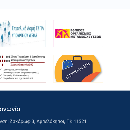
οινωνία
νση: Ζαχάρωφ 3, Αμπελόκηποι, ΤΚ 11521