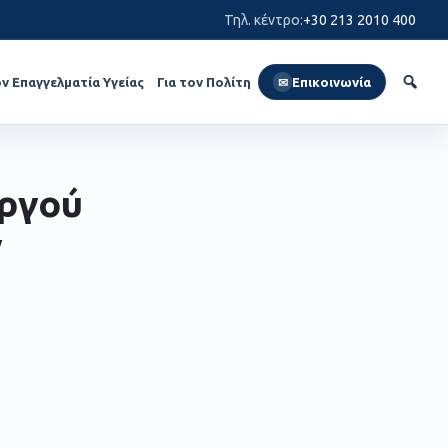
Τηλ. κέντρο
:
+30 213 2010 400
ον Επαγγελματία Υγείας
Για τον Πολίτη
Επικοινωνία
✉
υργού
ν