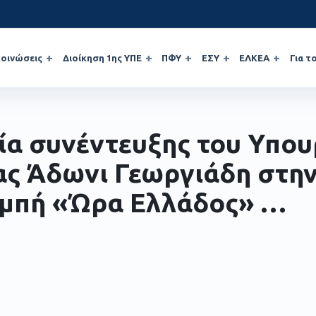
οινώσεις
Διοίκηση 1ης ΥΠΕ
ΠΦΥ
ΕΣΥ
ΕΛΚΕΑ
Για τ
ία συνέντευξης του Υπο
ας Άδωνι Γεωργιάδη στη
μπή «Ώρα Ελλάδος» …