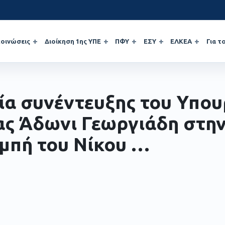
οινώσεις
Διοίκηση 1ης ΥΠΕ
ΠΦΥ
ΕΣΥ
ΕΛΚΕΑ
Για τ
ία συνέντευξης του Υπο
ας Άδωνι Γεωργιάδη στη
μπή του Νίκου …