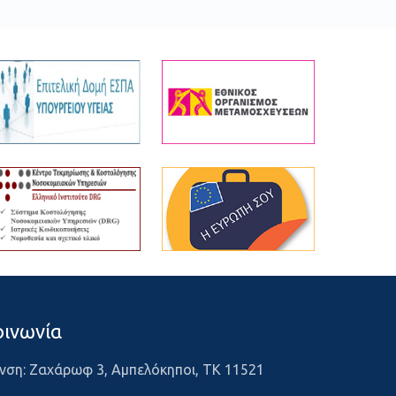
οινωνία
νση: Ζαχάρωφ 3, Αμπελόκηποι, ΤΚ 11521