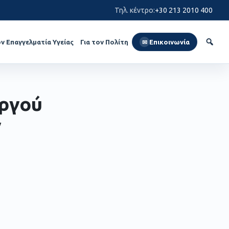
Τηλ. κέντρο
:
+30 213 2010 400
ον Επαγγελματία Υγείας
Για τον Πολίτη
Επικοινωνία
✉
υργού
ν