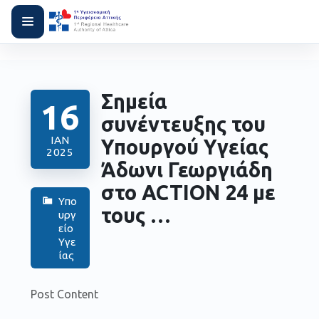
Σημεία
16
συνέντευξης του
ΙΑΝ
Υπουργού Υγείας
2025
Άδωνι Γεωργιάδη
στο ACTION 24 με
Υπο
τους …
υργ
είο
Υγε
ίας
Post Content