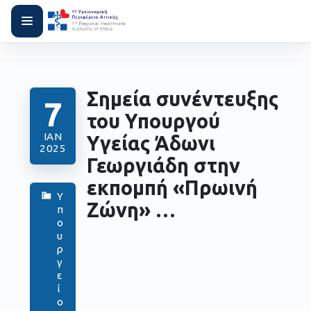
Σημεία συνέντευξης
7
του Υπουργού
ΙΑΝ
Υγείας Άδωνι
2025
Γεωργιάδη στην
εκπομπή «Πρωινή
Υ
Ζώνη» …
π
ο
υ
ρ
γ
ε
ί
ο