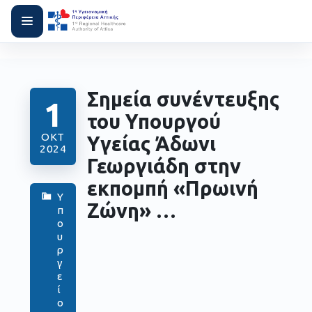
Σημεία συνέντευξης
1
του Υπουργού
ΟΚΤ
Υγείας Άδωνι
2024
Γεωργιάδη στην
εκπομπή «Πρωινή
Υ
Ζώνη» …
π
ο
υ
ρ
γ
ε
ί
ο