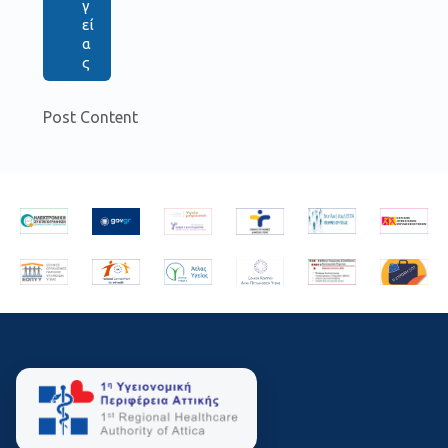
γ
εί
α
ς
Post Content