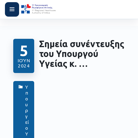
Σημεία συνέντευξης
5
του Υπουργού
ΙΟΎΝ
Υγείας κ. …
2024
Υ
π
ο
υ
ρ
γ
εί
ο
Υ