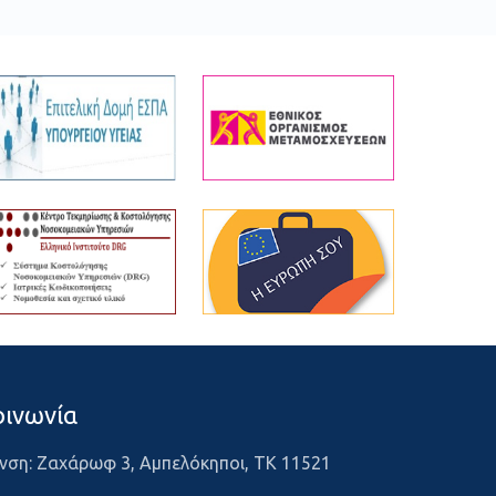
οινωνία
νση: Ζαχάρωφ 3, Αμπελόκηποι, ΤΚ 11521