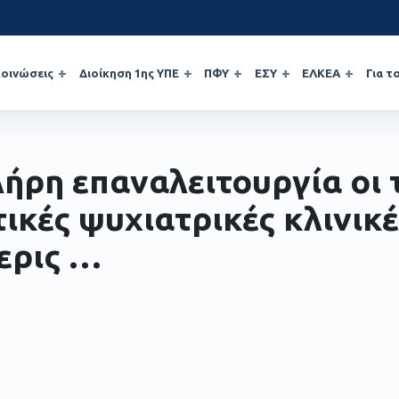
οινώσεις
Διοίκηση 1ης ΥΠΕ
ΠΦΥ
ΕΣΥ
ΕΛΚΕΑ
Για τ
λήρη επαναλειτουργία οι 
ικές ψυχιατρικές κλινικέ
ερις …