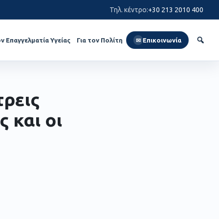
Τηλ. κέντρο
:
+30 213 2010 400
ον Επαγγελματία Υγείας
Για τον Πολίτη
Επικοινωνία
✉
τρεις
ς και οι