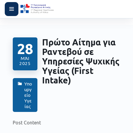
Πρώτο Αίτημα για
28
Ραντεβού σε
ΜΆΙ
Υπηρεσίες Ψυχικής
2025
Υγείας (First
Intake)
Υπο
υργ
είο
Υγε
ίας
Post Content