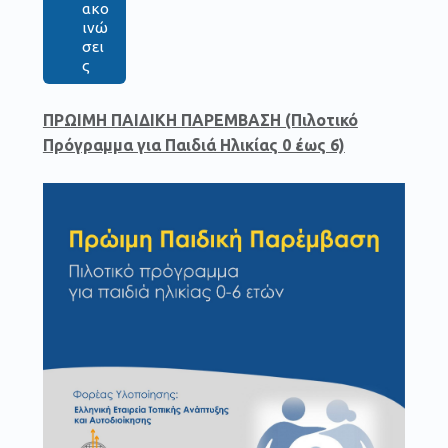
ακο
ινώ
σει
ς
ΠΡΩΙΜΗ ΠΑΙΔΙΚΗ ΠΑΡΕΜΒΑΣΗ (Πιλοτικό
Πρόγραμμα για Παιδιά Ηλικίας 0 έως 6)