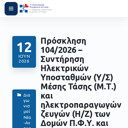
Πρόσκληση
12
104/2026 –
ΙΟΎΝ
Συντήρηση
2026
Ηλεκτρικών
Υποσταθμών (Υ/Σ)
Μέσης Τάσης (Μ.Τ.)
και
Δια
γω
ηλεκτροπαραγωγών
νισ
μοί
ζευγών (Η/Ζ) των
Νέα
Δομών Π.Φ.Υ. και
-Αν