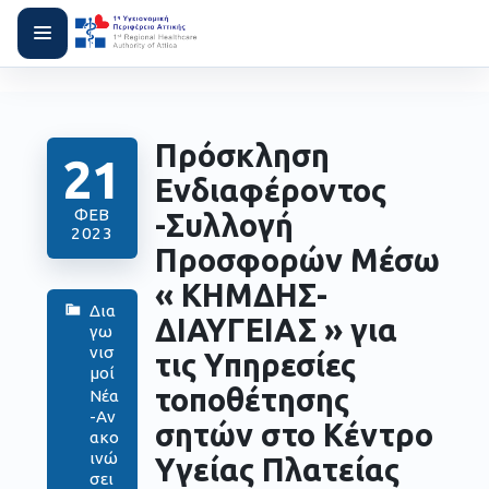
Πρόσκληση
21
Ενδιαφέροντος
ΦΕΒ
-Συλλογή
2023
Προσφορών Μέσω
« ΚΗΜΔΗΣ-
Δια
ΔΙΑΥΓΕΙΑΣ » για
γω
νισ
τις Υπηρεσίες
μοί
τοποθέτησης
Νέα
-Αν
σητών στο Κέντρο
ακο
ινώ
Υγείας Πλατείας
σει