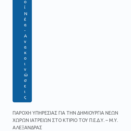
ο
ί
Ν
έ
α
-
Α
ν
α
κ
ο
ι
ν
ώ
σ
ε
ι
ς
ΠΑΡΟΧΗ ΥΠΗΡΕΣΙΑΣ ΓΙΑ ΤΗΝ ΔΗΜΙΟΥΡΓΙΑ ΝΕΩΝ
ΧΩΡΩΝ ΙΑΤΡΕΙΩΝ ΣΤΟ ΚΤΙΡΙΟ ΤΟΥ Π.Ε.Δ.Υ. – Μ.Υ.
ΑΛΕΞΑΝΔΡΑΣ