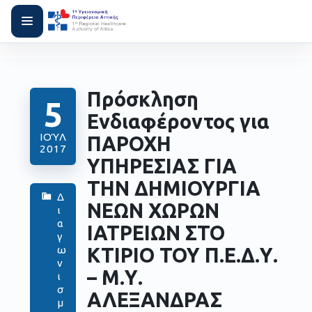
Πρόσκληση
5
Ενδιαφέροντος για
ΙΟΎΛ
ΠΑΡΟΧΗ
2017
ΥΠΗΡΕΣΙΑΣ ΓΙΑ
ΤΗΝ ΔΗΜΙΟΥΡΓΙΑ
Δ
ΝΕΩΝ ΧΩΡΩΝ
ι
α
ΙΑΤΡΕΙΩΝ ΣΤΟ
γ
ΚΤΙΡΙΟ ΤΟΥ Π.Ε.Δ.Υ.
ω
ν
– Μ.Υ.
ι
σ
ΑΛΕΞΑΝΔΡΑΣ
μ