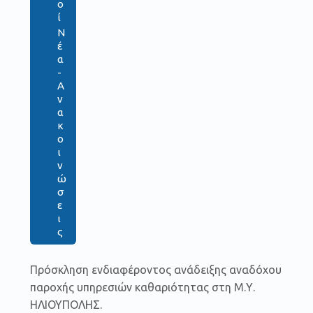
ο
ί
Ν
έ
α
-
Α
ν
α
κ
ο
ι
ν
ώ
σ
ε
ι
ς
Πρόσκληση ενδιαφέροντος ανάδειξης αναδόχου
παροχής υπηρεσιών καθαριότητας στη Μ.Υ.
ΗΛΙΟΥΠΟΛΗΣ.