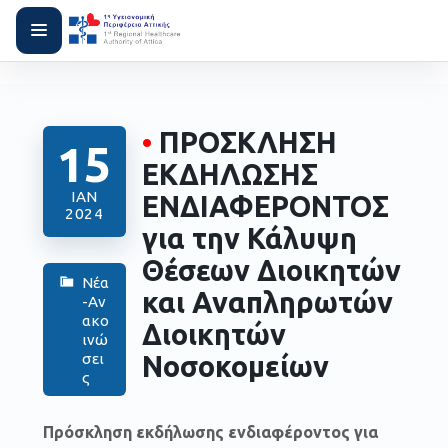
•
ΠΡΟΣΚΛΗΣΗ
15
ΕΚΔΗΛΩΣΗΣ
ΙΑΝ
ΕΝΔΙΑΦΕΡΟΝΤΟΣ
2024
για την Κάλυψη
Θέσεων Διοικητών
Νέα
και Αναπληρωτών
-Αν
ακο
Διοικητών
ινώ
Νοσοκομείων
σει
ς
Πρόσκληση εκδήλωσης ενδιαφέροντος για