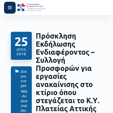
Πρόσκληση
25
Εκδήλωσης
ΙΟΎΛ
Ενδιαφέροντος –
2018
Συλλογή
Προσφορών για
Δια
εργασίες
γω
νισ
ανακαίνισης στο
μοί
κτίριο όπου
Νέα
-Αν
στεγάζεται το Κ.Υ.
ακο
ινώ
Πλατείας Αττικής
σει