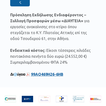
ς
Πρόσκληση Εκδήλωσης Ενδιαφέροντος –
Συλλογή Προσφορών μέσω «ΔΙΑΥΓΕΙΑ»
για
εργασίες ανακαίνισης στο κτίριο όπου
στεγάζεται το Κ.Υ. Πλατείας Αττικής επί της
οδού Τσουδερού 61, στην Αθήνα.
Ενδεικτικό κόστος:
Είκοσι τέσσερεις χιλιάδες
πεντακόσια πενήντα δύο ευρώ (24.552,00 €)
Συμπεριλαμβανομένου ΦΠΑ 24%
99ΑΟ469Η26-6ΗΒ