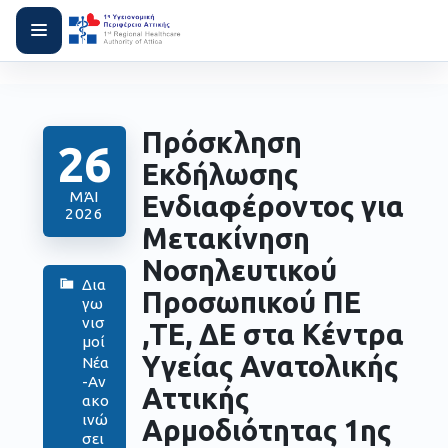
Πρόσκληση
26
Εκδήλωσης
ΜΆΙ
Ενδιαφέροντος για
2026
Μετακίνηση
Νοσηλευτικού
Δια
Προσωπικού ΠΕ
γω
νισ
,ΤΕ, ΔΕ στα Κέντρα
μοί
Υγείας Ανατολικής
Νέα
-Αν
Αττικής
ακο
ινώ
Αρμοδιότητας 1ης
σει