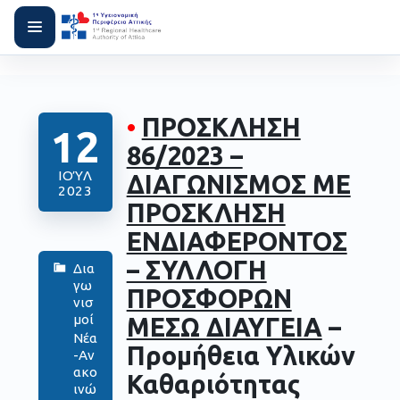
•
ΠΡΟΣΚΛΗΣΗ
12
86/2023 –
ΙΟΎΛ
ΔΙΑΓΩΝΙΣΜΟΣ ΜΕ
2023
ΠΡΟΣΚΛΗΣΗ
ΕΝΔΙΑΦΕΡΟΝΤΟΣ
– ΣΥΛΛΟΓΗ
Δια
γω
ΠΡΟΣΦΟΡΩΝ
νισ
μοί
ΜΕΣΩ ΔΙΑΥΓΕΙΑ
–
Νέα
Προμήθεια Υλικών
-Αν
ακο
Καθαριότητας
ινώ