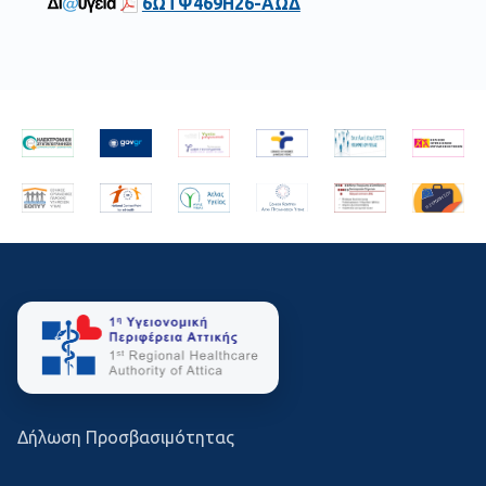
6ΩΤΨ469Η26-ΑΩΔ
Δήλωση Προσβασιμότητας