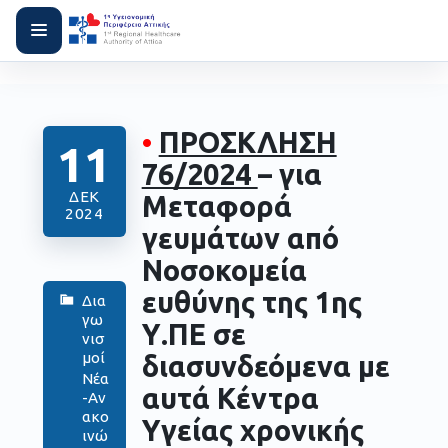
•
ΠΡΟΣΚΛΗΣΗ
11
76/2024
– για
ΔΕΚ
Μεταφορά
2024
γευμάτων από
Νοσοκομεία
ευθύνης της 1ης
Δια
γω
Υ.ΠΕ σε
νισ
μοί
διασυνδεόμενα με
Νέα
αυτά Κέντρα
-Αν
ακο
Υγείας χρονικής
ινώ