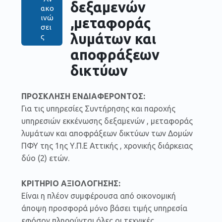
δεξαμενών
ακο
ινώ
,μεταφοράς
σει
λυμάτων και
ς
αποφράξεων
δικτύων
ΠΡΟΣΚΛΗΣΗ ΕΝΔΙΑΦΕΡΟΝΤΟΣ:
Για τις υπηρεσίες Συντήρησης και παροχής
υπηρεσιών εκκένωσης δεξαμενών , μεταφοράς
λυμάτων και αποφράξεων δικτύων των Δομών
ΠΦΥ της 1ης Υ.Π.Ε Αττικής , χρονικής διάρκειας
δύο (2) ετών.
ΚΡΙΤΗΡΙΟ ΑΞΙΟΛΟΓΗΣΗΣ:
Είναι η πλέον συμφέρουσα από οικονομική
άποψη προσφορά μόνο βάσει τιμής υπηρεσία
εφόσον πληρούνται όλες οι τεχνικές