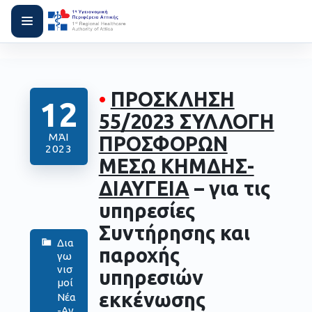
•
ΠΡΟΣΚΛΗΣΗ
12
55/2023 ΣΥΛΛΟΓΗ
ΜΆΙ
ΠΡΟΣΦΟΡΩΝ
2023
ΜΕΣΩ ΚΗΜΔΗΣ-
ΔΙΑΥΓΕΙΑ
– για τις
υπηρεσίες
Συντήρησης και
Δια
παροχής
γω
νισ
υπηρεσιών
μοί
εκκένωσης
Νέα
-Αν