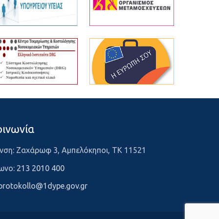
οινωνία
νση: Ζαχάρωφ 3, Αμπελόκηποι, ΤΚ 11521
ωνο:
213 2010 400
protokollo@1dype.gov.gr