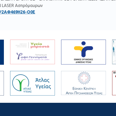
 LASER Ασπρόμαυρων
Ψ2ΑΦ469Η26-Ο0Ε