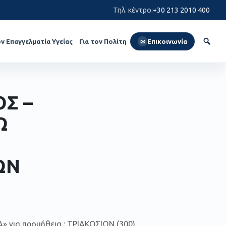
Τηλ. κέντρο
:
+30 213 2010 400
ον Επαγγελματία Υγείας
Για τον Πολίτη
Επικοινωνία
✉
Σ –
Ω
ΩΝ
ια προμήθεια : ΤΡΙΑΚΟΣΙΩΝ (300)