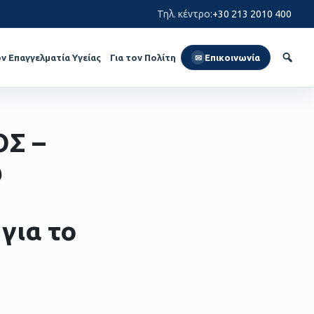
Τηλ. κέντρο
:
+30 213 2010 400
ον Επαγγελματία Υγείας
Για τον Πολίτη
Επικοινωνία
✉
Σ –
ω
για το