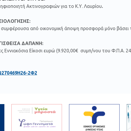
ηφιοποιητή Ακτινογραφιών για το Κ.Υ. Λαυρίου
.
ΞΙΟΛΟΓΗΣΗΣ:
ον συμφέρουσα από οικονομική άποψη προσφορά μόνο βάσει τ
ΙΣΘΕΙΣΑ ΔΑΠΑΝΗ:
ες Εννιακόσια Είκοσι ευρώ (9.920,00€ συμπ/νου του Φ.Π.Α. 
Ω270469Η26-2Φ2