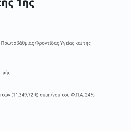
της 1ης
ς Πρωτοβάθμιας Φροντίδας Υγείας και της
ιμής.
τών (11.349,72 €) συμπ/νου του Φ.Π.Α. 24%