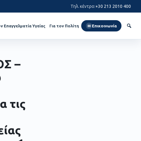
Τηλ. κέντρο
:
+30 213 2010 400
ον Επαγγελματία Υγείας
Για τον Πολίτη
Επικοινωνία
✉
Σ –
ω
α τις
είας