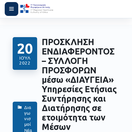
ΠΡΟΣΚΛΗΣΗ
20
ΕΝΔΙΑΦΕΡΟΝΤΟΣ
ΙΟΎΛ
– ΣΥΛΛΟΓΗ
2022
ΠΡΟΣΦΟΡΩΝ
μέσω «ΔΙΑΥΓΕΙΑ»
Υπηρεσίες Ετήσιας
Συντήρησης και
Διατήρησης σε
Δια
γω
ετοιμότητα των
νισ
μοί
Μέσων
Νέα