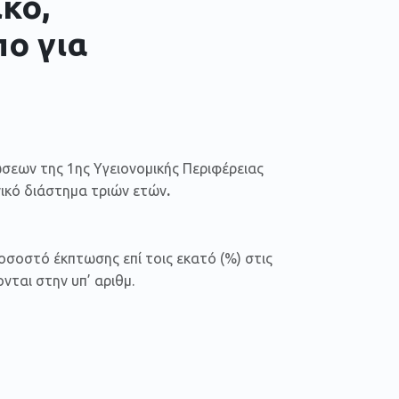
κό,
πο για
εων της 1ης Υγειονομικής Περιφέρειας
νικό διάστημα τριών ετών
.
οσοστό έκπτωσης επί τοις εκατό (%) στις
νται στην υπ’ αριθμ.