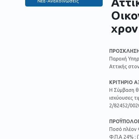
Αττι
Νέα-Ανακοινώσεις
Οικο
χρον
ΠΡΟΣΚΛΗΣΗ
Παροχή Υπηρ
Αττικής στον
ΚΡΙΤΗΡΙΟ Α
Η Σύμβαση θα
ισχύουσες τι
2/82452/0020
ΠΡΟΫΠΟΛΟΓ
Ποσό πλέον Φ
Φ.Π.Α 24% : 