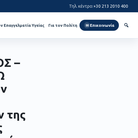
Τηλ. κέντρο
:
+30 213 2010 400
ον Επαγγελματία Υγείας
Για τον Πολίτη
Επικοινωνία
✉
Σ –
Ω
ών
 της
ς