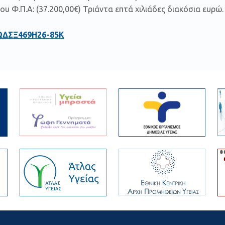
υ Φ.Π.Α: (37.200,00€) Τριάντα επτά χιλιάδες διακόσια ευρώ.
ΩΔΣΞ469Η26-85Κ