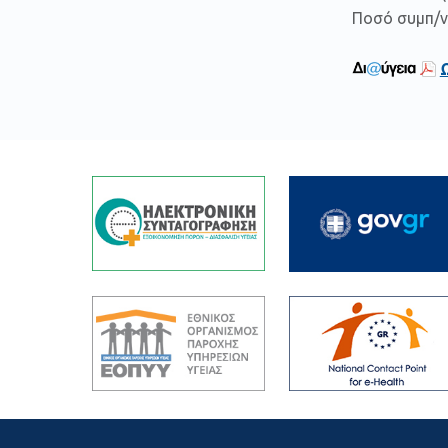
Ποσό συμπ/νο