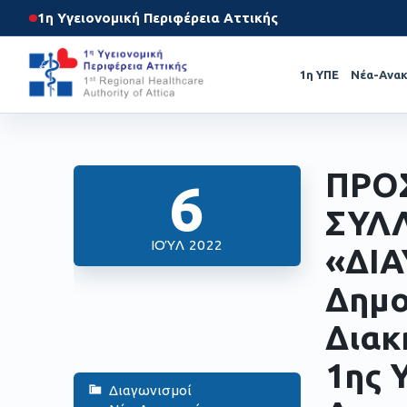
1η Υγειονομική Περιφέρεια Αττικής
1η ΥΠΕ
Νέα-Ανακ
ΠΡΟ
6
ΣΥΛ
ΙΟΎΛ 2022
«ΔΙΑ
Δημο
Διακ
1ης 
Διαγωνισμοί