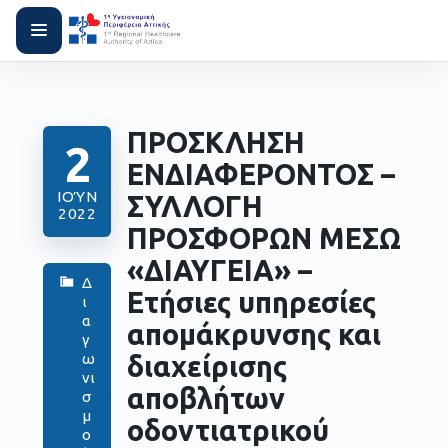
ΠΡΟΣΚΛΗΣΗ
2
ΕΝΔΙΑΦΕΡΟΝΤΟΣ –
ΙΟΎΝ
ΣΥΛΛΟΓΗ
2022
ΠΡΟΣΦΟΡΩΝ ΜΕΣΩ
«ΔΙΑΥΓΕΙΑ» –
Δ
Ετήσιες υπηρεσίες
ι
α
απομάκρυνσης και
γ
διαχείρισης
ω
νι
αποβλήτων
σ
μ
οδοντιατρικού
ο