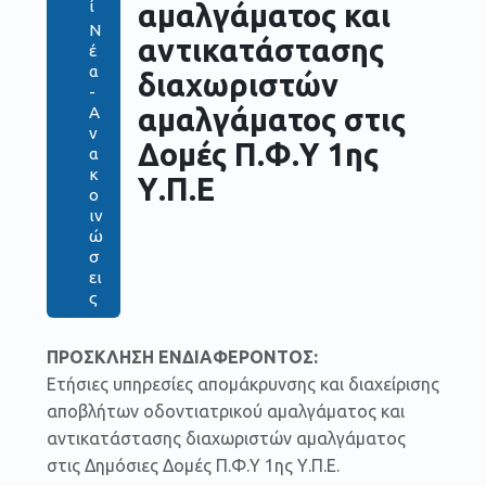
ί
αμαλγάματος και
Ν
αντικατάστασης
έ
α
διαχωριστών
-
αμαλγάματος στις
Α
ν
Δομές Π.Φ.Υ 1ης
α
κ
Υ.Π.Ε
ο
ιν
ώ
σ
ει
ς
ΠΡΟΣΚΛΗΣΗ ΕΝΔΙΑΦΕΡΟΝΤΟΣ:
Ετήσιες υπηρεσίες απομάκρυνσης και διαχείρισης
αποβλήτων οδοντιατρικού αμαλγάματος και
αντικατάστασης διαχωριστών αμαλγάματος
στις Δημόσιες Δομές Π.Φ.Υ 1ης Υ.Π.Ε.