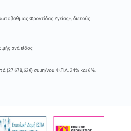
ρωτοβάθμιας Φροντίδας Υγείας», διετούς
ιμής ανά είδος.
ά (27.678,62€) συμπ/νου Φ.Π.Α. 24% και 6%.