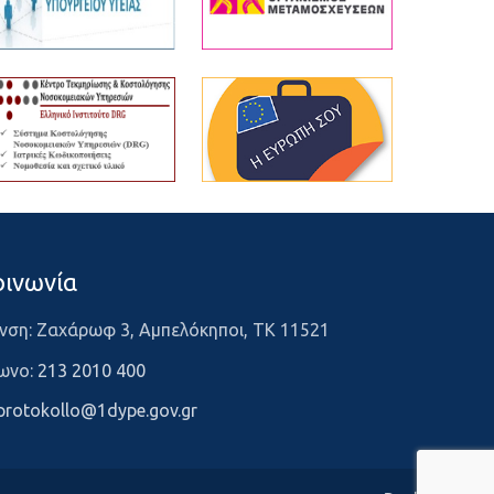
οινωνία
νση: Ζαχάρωφ 3, Αμπελόκηποι, ΤΚ 11521
ωνο:
213 2010 400
protokollo@1dype.gov.gr