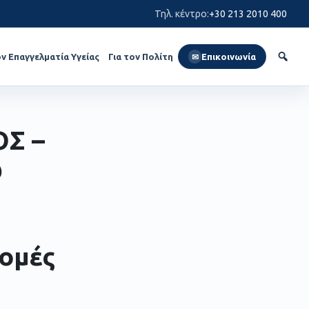
Τηλ. κέντρο
:
+30 213 2010 400
ον Επαγγελματία Υγείας
Για τον Πολίτη
Επικοινωνία
✉
Σ –
ω
δομές