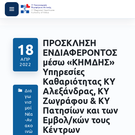
ΠΡΟΣΚΛΗΣΗ
18
ΕΝΔΙΑΦΕΡΟΝΤΟΣ
ΑΠΡ
μέσω «ΚΗΜΔΗΣ»
2022
Υπηρεσίες
Kαθαριότητας ΚΥ
Αλεξάνδρας, ΚΥ
Δια
γω
Ζωγράφου & ΚΥ
νισ
μοί
Πατησίων και των
Νέα
Εμβολ/κών τους
-Αν
ακο
Κέντρων
ινώ