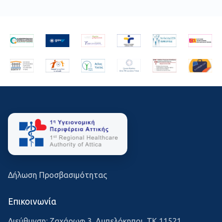
Δήλωση Προσβασιμότητας
Επικοινωνία
Διεύθυνση: Ζαχάρωφ 3, Αμπελόκηποι, ΤΚ 11521