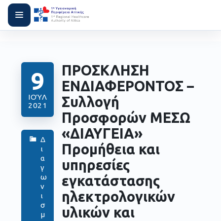
ΠΡΟΣΚΛΗΣΗ
9
ΕΝΔΙΑΦΕΡΟΝΤΟΣ –
ΙΟΎΛ
Συλλογή
2021
Προσφορών ΜΕΣΩ
«ΔΙΑΥΓΕΙΑ»
Δ
Προμήθεια και
ι
α
υπηρεσίες
γ
εγκατάστασης
ω
ν
ηλεκτρολογικών
ι
σ
υλικών και
μ