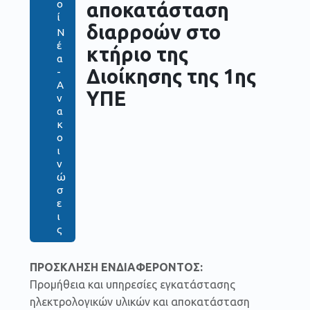
ο
αποκατάσταση
ί
διαρροών στο
Ν
έ
κτήριο της
α
Διοίκησης της 1ης
-
Α
ΥΠΕ
ν
α
κ
ο
ι
ν
ώ
σ
ε
ι
ς
ΠΡΟΣΚΛΗΣΗ ΕΝΔΙΑΦΕΡΟΝΤΟΣ:
Προμήθεια και υπηρεσίες εγκατάστασης
ηλεκτρολογικών υλικών και αποκατάσταση