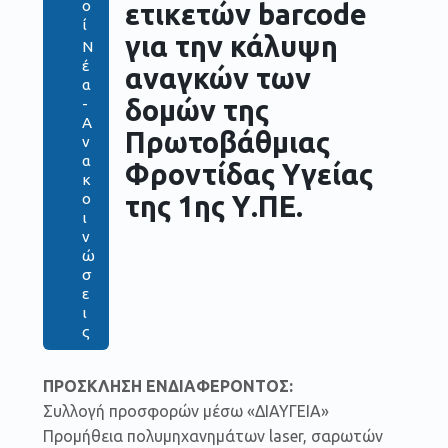
ο
ετικετών barcode
ί
για την κάλυψη
Ν
έ
αναγκών των
α
δομών της
-
Α
Πρωτοβάθμιας
ν
α
Φροντίδας Υγείας
κ
ο
της 1ης Υ.ΠΕ.
ι
ν
ώ
σ
ε
ι
ς
ΠΡΟΣΚΛΗΣΗ ΕΝΔΙΑΦΕΡΟΝΤΟΣ:
Συλλογή προσφορών μέσω «ΔΙΑΥΓΕΙΑ»
Προμήθεια πολυμηχανημάτων laser, σαρωτών