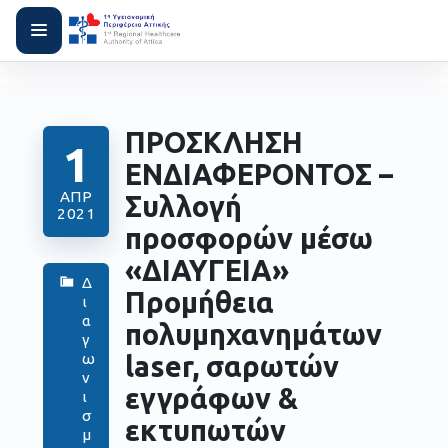
ΠΡΟΣΚΛΗΣΗ
1
ΕΝΔΙΑΦΕΡΟΝΤΟΣ –
ΑΠΡ
Συλλογή
2021
προσφορών μέσω
«ΔΙΑΥΓΕΙΑ»
Δ
Προμήθεια
ι
α
πολυμηχανημάτων
γ
laser, σαρωτών
ω
ν
εγγράφων &
ι
σ
εκτυπωτών
μ