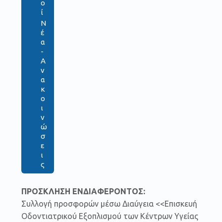
ο
ί
Ν
έ
α
-
Α
ν
α
κ
ο
ι
ν
ώ
σ
ε
ι
ς
ΠΡΟΣΚΛΗΣΗ ΕΝΔΙΑΦΕΡΟΝΤΟΣ:
Συλλογή προσφορών μέσω Διαύγεια <<Επισκευή
Οδοντιατρικού Εξοπλισμού των Κέντρων Υγείας